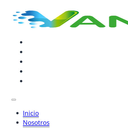
INICIO
NOSOTROS
SERVICIOS
SOLUCIONES
BLOG
Inicio
Nosotros