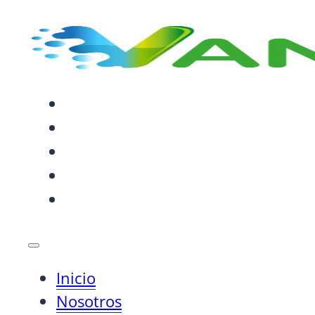
INICIO
NOSOTROS
SERVICIOS
SOLUCIONES
BLOG
Inicio
Nosotros