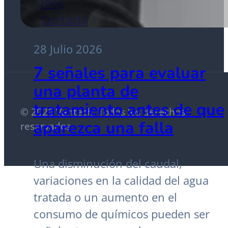
Blog
Contacto
28 Julio 2026
7 señales para evaluar
una planta de
tratamiento antes de que
© 2026 Vantech. Todos los derechos
aparezca una falla
reservados.
Una disminución del caudal,
variaciones en la calidad del agua
tratada o un aumento en el
consumo de químicos pueden ser