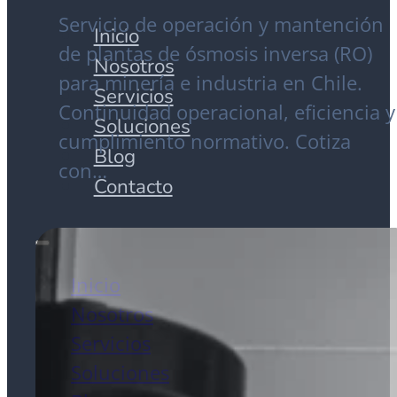
Servicio de operación y mantención
Inicio
de plantas de ósmosis inversa (RO)
Nosotros
para minería e industria en Chile.
Servicios
Continuidad operacional, eficiencia y
Soluciones
cumplimiento normativo. Cotiza
Blog
con…
Contacto
Inicio
Nosotros
Servicios
Soluciones